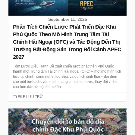
September 11, 2025
Phân Tích Chiến Lược Phát Triển Đặc Khu
Phú Quốc Theo Mô Hình Trung Tâm Tài
Chính Hải Ngoại (OFC) và Tác Động Đến Thị
Trường Bất Động Sản Trong Bối Cảnh APEC
2027
Tóm Lược Điều Hành Đề xuất chiến lược phát triển Phú Quốc
thành một Trung tâm Tài chính Hải ngoại (OFC) – một mô hình tích
hợp tài chính, công nghệ, logistics và du lịch sinh thái – đại diện
cho một bước chuyển mình mang tính chiến lược, thay đổi vị thế
của hòn đảo từ một điểm đến...
CATEGORIES
FILE LƯU TRỮ