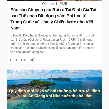
October 1, 2025
Báo cáo Chuyên gia: Rủi ro Tái Định Giá Tài
sản Thế chấp Bất động sản: Bài học từ
Trung Quốc và Hàm ý Chiến lược cho Việt
Nam
I. Tóm tắt Điều hành (Executive Summary) Rủi ro tái định giá tài
sản thế chấp (Collateral Revaluation Risk – CRR) là một trong
những mối đe dọa hệ thống đáng kể nhất đối với sự ổn định tài
chính, đặc biệt trong các nền kinh tế có sự tập trung tín dụng cao
vào lĩnh vực bất động sản...
CATEGORIES
FILE LƯU TRỮ