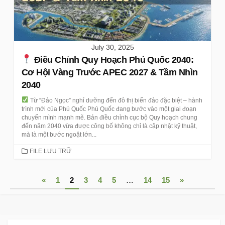
July 30, 2025
Điều Chỉnh Quy Hoạch Phú Quốc 2040:
Cơ Hội Vàng Trước APEC 2027 & Tầm Nhìn
2040
Từ “Đảo Ngọc” nghỉ dưỡng đến đô thị biển đảo đặc biệt – hành
trình mới của Phú Quốc Phú Quốc đang bước vào một giai đoạn
chuyển mình mạnh mẽ. Bản điều chỉnh cục bộ Quy hoạch chung
đến năm 2040 vừa được công bố không chỉ là cập nhật kỹ thuật,
mà là một bước ngoặt lớn...
CATEGORIES
FILE LƯU TRỮ
Posts
«
1
2
3
4
5
…
14
15
»
pagination