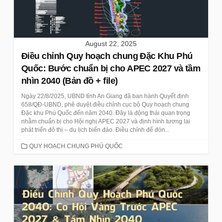
August 22, 2025
Điều chỉnh Quy hoạch chung Đặc Khu Phú
Quốc: Bước chuẩn bị cho APEC 2027 và tầm
nhìn 2040 (Bản đồ + file)
Ngày 22/8/2025, UBND tỉnh An Giang đã ban hành Quyết định
658/QĐ-UBND, phê duyệt điều chỉnh cục bộ Quy hoạch chung
Đặc khu Phú Quốc đến năm 2040. Đây là động thái quan trọng
nhằm chuẩn bị cho Hội nghị APEC 2027 và định hình tương lai
phát triển đô thị – du lịch biển đảo. Điều chỉnh để đón...
CATEGORIES
QUY HOẠCH CHUNG PHÚ QUỐC