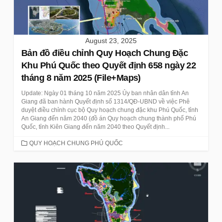
August 23, 2025
Bản đồ điều chỉnh Quy Hoạch Chung Đặc
Khu Phú Quốc theo Quyết định 658 ngày 22
tháng 8 năm 2025 (File+Maps)
Update: Ngày 01 tháng 10 năm 2025 Ủy ban nhân dân tỉnh An
Giang đã ban hành Quyết định số 1314/QĐ-UBND về việc Phê
duyệt điều chỉnh cục bộ Quy hoạch chung đặc khu Phú Quốc, tỉnh
An Giang đến năm 2040 (đồ án Quy hoạch chung thành phố Phú
Quốc, tỉnh Kiên Giang đến năm 2040 theo Quyết định...
CATEGORIES
QUY HOẠCH CHUNG PHÚ QUỐC