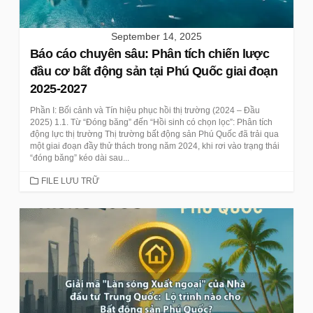
September 14, 2025
Báo cáo chuyên sâu: Phân tích chiến lược
đầu cơ bất động sản tại Phú Quốc giai đoạn
2025-2027
Phần I: Bối cảnh và Tín hiệu phục hồi thị trường (2024 – Đầu
2025) 1.1. Từ “Đóng băng” đến “Hồi sinh có chọn lọc”: Phân tích
động lực thị trường Thị trường bất động sản Phú Quốc đã trải qua
một giai đoạn đầy thử thách trong năm 2024, khi rơi vào trạng thái
“đóng băng” kéo dài sau...
CATEGORIES
FILE LƯU TRỮ