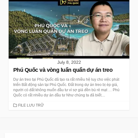
July 8, 2022
Phú Quốc và vòng luẩn quẩn dự án treo
Dự án treo tại Phú Quốc đã tạo ra rất nhiều hệ luỵ cho việc phát
triển Bất động sản tại Phú Quốc. Đất trong dự án treo bị ép giá,
người có đất không muốn đầu tư vì sợ giá đền bù rẻ mạt … Phú
Quốc có rất nhiều dự án đầu tư Như chúng ta đã biết....
CATEGORIES
FILE LƯU TRỮ