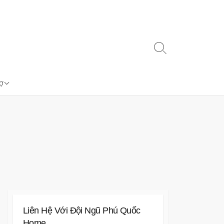
Search
Toggle
VN-2000
rợ
Liên Hệ Với Đội Ngũ Phú Quốc
Home