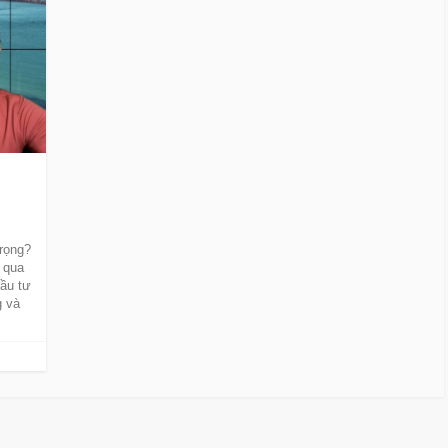
trọng?
ư qua
đầu tư
g và